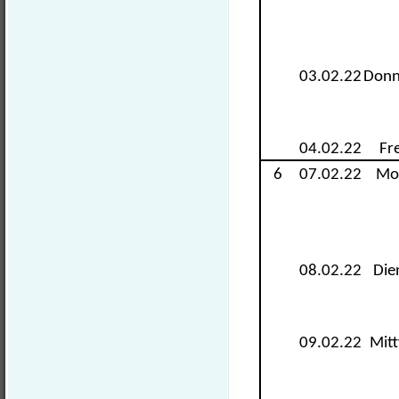
03.02.22
Donn
04.02.22
Fr
6
07.02.22
Mo
08.02.22
Die
09.02.22
Mit