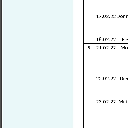
17.02.22
Donn
18.02.22
Fr
9
21.02.22
Mo
22.02.22
Die
23.02.22
Mit