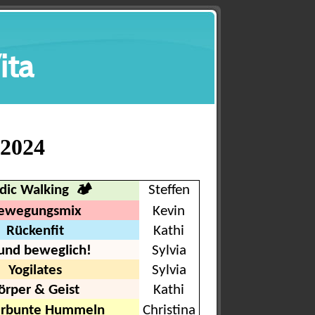
ita
 2024
dic Walking 🏕
Steffen
ewegungsmix
Kevin
Rückenfit
Kathi
 und beweglich!
Sylvia
Yogilates
Sylvia
örper & Geist
Kathi
erbunte Hummeln
Christina