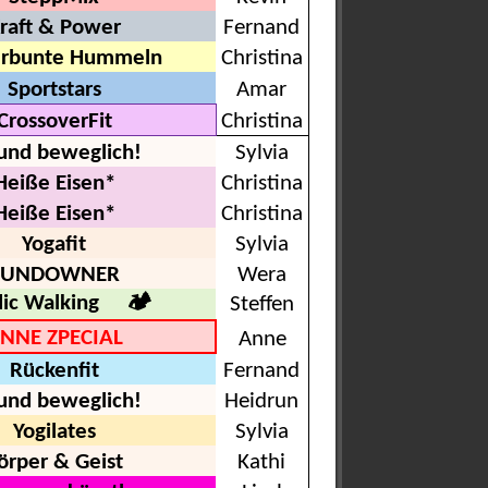
raft & Power
Fernand
erbunte Hummeln
Christina
Sportstars
Amar
CrossoverFit
Christina
 und beweglich!
Sylvia
Heiße Eisen*
Christina
Heiße Eisen*
Christina
Yogafit
Sylvia
SUNDOWNER
Wera
dic Walking 🏕
Steffen
NNE ZPECIAL
Anne
Rückenfit
Fernand
 und beweglich!
Heidrun
Yogilates
Sylvia
örper & Geist
Kathi