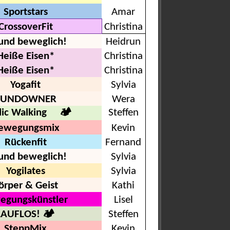
Sportstars
Amar
CrossoverFit
Christina
 und beweglich!
Heidrun
Heiße Eisen*
Christina
Heiße Eisen*
Christina
Yogafit
Sylvia
SUNDOWNER
Wera
dic Walking 🏕
Steffen
ewegungsmix
Kevin
Rückenfit
Fernand
 und beweglich!
Sylvia
Yogilates
Sylvia
örper & Geist
Kathi
egungskünstler
Lisel
LAUFLOS! 🏕
Steffen
SteppMix
Kevin