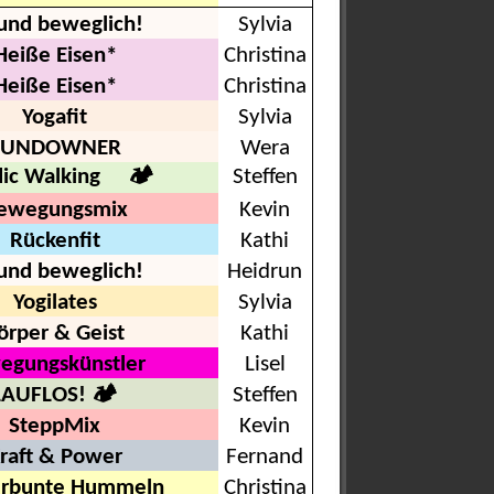
 und beweglich!
Sylvia
Heiße Eisen*
Christina
Heiße Eisen*
Christina
Yogafit
Sylvia
SUNDOWNER
Wera
dic Walking 🏕
Steffen
ewegungsmix
Kevin
Rückenfit
Kathi
 und beweglich!
Heidrun
Yogilates
Sylvia
örper & Geist
Kathi
egungskünstler
Lisel
LAUFLOS! 🏕
Steffen
SteppMix
Kevin
raft & Power
Fernand
erbunte Hummeln
Christina