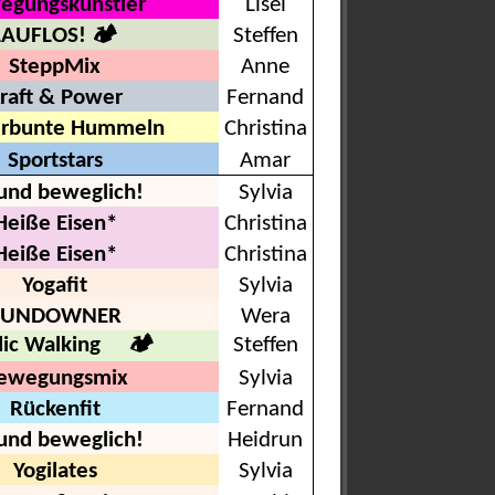
egungskünstler
Lisel
LAUFLOS! 🏕
Steffen
SteppMix
Anne
raft & Power
Fernand
erbunte Hummeln
Christina
Sportstars
Amar
 und beweglich!
Sylvia
Heiße Eisen*
Christina
Heiße Eisen*
Christina
Yogafit
Sylvia
SUNDOWNER
Wera
dic Walking 🏕
Steffen
ewegungsmix
Sylvia
Rückenfit
Fernand
 und beweglich!
Heidrun
Yogilates
Sylvia