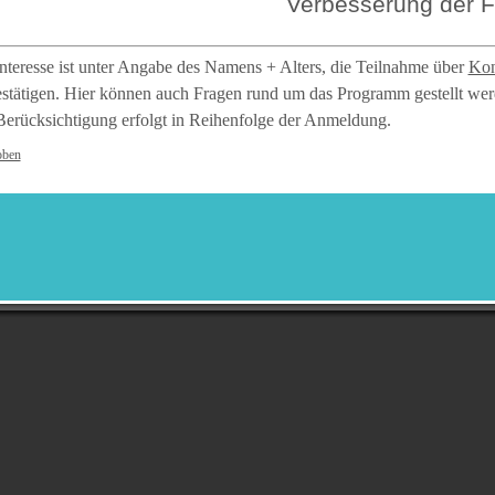
Verbesserung der Fle
Interesse ist unter Angabe des Namens + Alters, die Teilnahme über
Kon
estätigen. Hier können auch Fragen rund um das Programm gestellt wer
Berücksichtigung erfolgt in Reihenfolge der Anmeldung.
oben