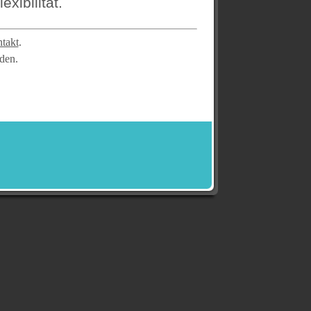
xibilität.
takt
.
den.