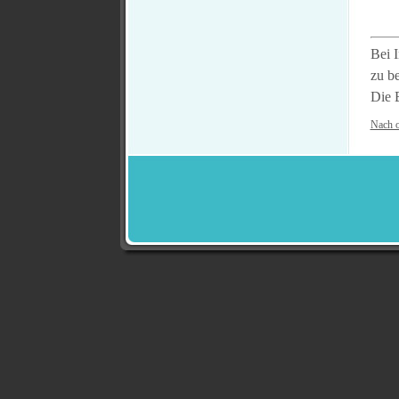
Bei 
zu b
Die 
Nach 